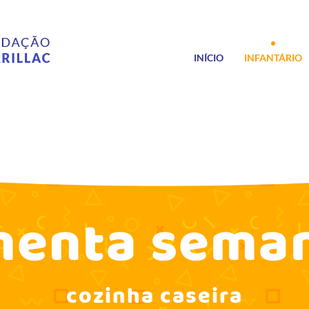
INÍCIO
INFANTÁRIO
enta sema
cozinha caseira